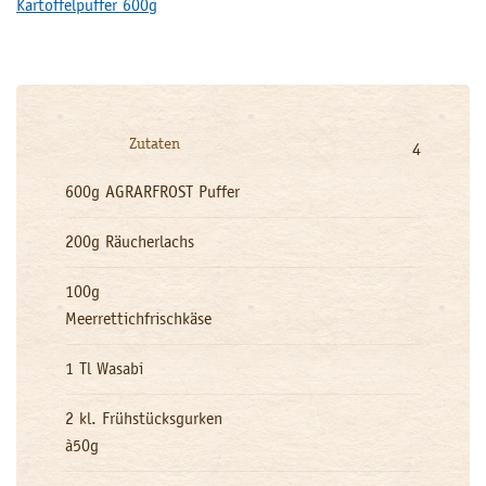
Kartoffelpuffer 600g
Zutaten
4
600g AGRARFROST Puffer
200g Räucherlachs
100g
Meerrettichfrischkäse
1 Tl Wasabi
2 kl. Frühstücksgurken
à50g