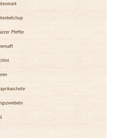
atenmark
tenketchup
arzer Pfeffer
nensaft
chini
hren
Paprikaschote
ingszwiebeln
l