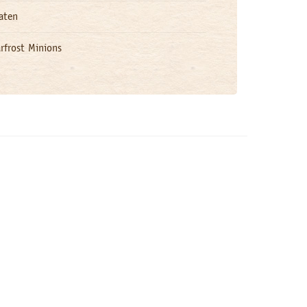
aten
rfrost Minions