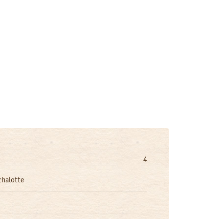
4
chalotte