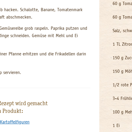
60 g Tom
ob hacken. Schalotte, Banane, Tomatenmark
saft abschmecken.
60 g Toma
 Gemüsereibe grob raspeln. Paprika putzen und
Salz, schw
 Ringe schneiden. Gemüse mit Mehl und Ei
1 TL Zitro
ner Pfanne erhitzen und die Frikadellen darin
150 g Zuc
150 g Mö
 servieren.
1/2 rote 
3-4 Frühl
Rezept wird gemacht
m Produkt:
100 g Meh
artoffelfiguren
1 Ei