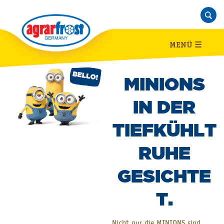
MENÜ
☰
MINIONS
IN DER
TIEFKÜHLT
RUHE
GESICHTE
T.
Nicht nur die MINIONS sind