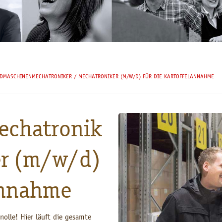
DMASCHINENMECHATRONIKER / MECHATRONIKER (M/W/D) FÜR DIE KARTOFFELANNAHME
chatronik
er (m/w/d)
lannahme
nolle! Hier läuft die gesamte