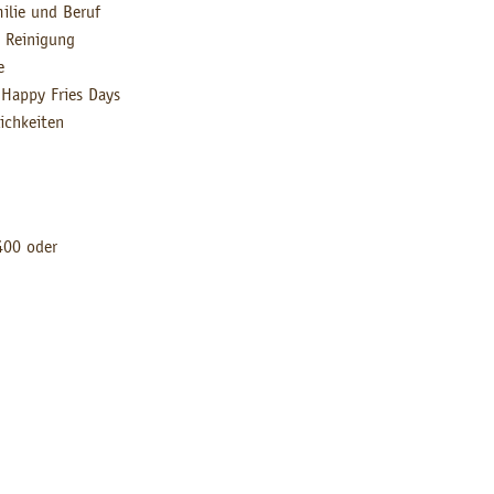
milie und Beruf
e Reinigung
e
 Happy Fries Days
ichkeiten
400 oder