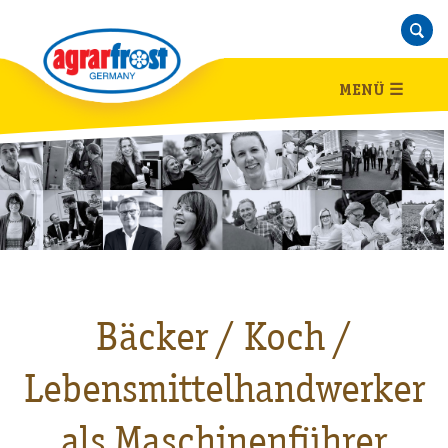
MENÜ
☰
Bäcker / Koch /
Lebensmittelhandwerker
als Maschinenführer