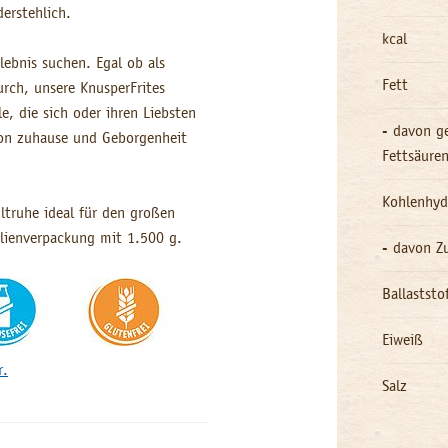
derstehlich.
kcal
lebnis suchen. Egal ob als
Fett
rch, unsere KnusperFrites
e, die sich oder ihren Liebsten
- davon ge
von zuhause und Geborgenheit
Fettsäure
Kohlenhyd
ltruhe ideal für den großen
ilienverpackung mit 1.500 g.
- davon Z
Ballaststo
Eiweiß
r.
Salz