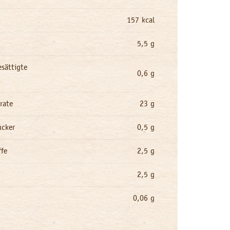
157 kcal
5,5 g
sättigte
0,6 g
n
rate
23 g
ucker
0,5 g
ffe
2,5 g
2,5 g
0,06 g