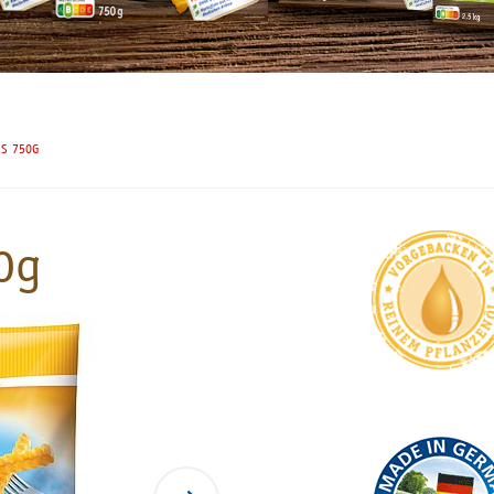
ES 750G
0g