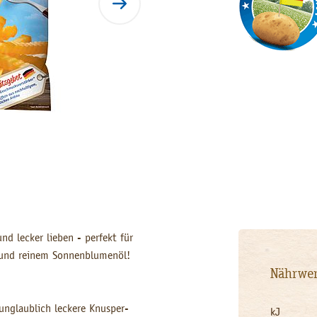
und lecker lieben - perfekt für
 und reinem Sonnenblumenöl!
Nährwer
 unglaublich leckere Knusper-
kJ