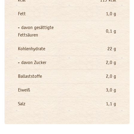
kcal
113 kcal
Fett
1,0 g
- davon gesättigte
0,1 g
Fettsäuren
Kohlenhydrate
22 g
- davon Zucker
2,0 g
Ballaststoffe
2,0 g
Eiweiß
3,0 g
Salz
1,1 g